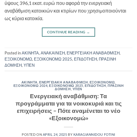
ύψους 396,1 εκατ. ευρώ που αφορά την ενεργειακή
αναβάθµιση κατοικιών και κτιρίων που χρησιµοποιούνται
ως κύρια κατοικία.
CONTINUE READING
→
Posted in
ΑΚΙΝΗΤΑ
,
ΑΝΑΚΑΙΝΙΣΗ
,
ΕΝΕΡΓΕΙΑΚΗ ΑΝΑΒΑΘΜΙΣΗ
,
ΕΞΟΙΚΟΝΟΜΩ
,
ΕΞΟΙΚΟΝΟΜΩ 2025
,
ΕΠΙΔΟΤΗΣΗ
,
ΠΡΑΣΙΝΗ
ΔΟΜΗΣΗ
,
ΥΠΕΝ
ΑΚΙΝΗΤΑ
,
ΕΝΕΡΓΕΙΑΚΗ ΑΝΑΒΑΘΜΙΣΗ
,
ΕΞΟΙΚΟΝΟΜΩ
,
ΕΞΟΙΚΟΝΟΜΩ 2024
,
ΕΞΟΙΚΟΝΟΜΩ 2025
,
ΕΠΙΔΟΤΗΣΗ
,
ΠΡΑΣΙΝΗ
ΔΟΜΗΣΗ
,
ΥΠΕΝ
Ενεργειακή αναβάθμιση: Τα
προγράμματα για τα νοικοκυριά και τις
επιχειρήσεις – Πότε αναμένεται το νέο
«Εξοικονομώ»
POSTED ON
APRIL 24, 2025
BY
KARAGIANNIDOU FOTINI