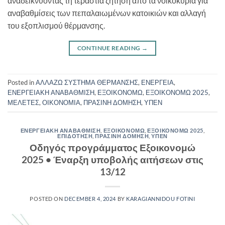
αναδεικνύοντας τη τεράστια ζήτηση από τα νοικοκυριά για
αναβαθμίσεις των πεπαλαιωμένων κατοικιών και αλλαγή
του εξοπλισμού θέρμανσης.
CONTINUE READING
→
Posted in
ΑΛΛΑΖΩ ΣΥΣΤΗΜΑ ΘΕΡΜΑΝΣΗΣ
,
ΕΝΕΡΓΕΙΑ
,
ΕΝΕΡΓΕΙΑΚΗ ΑΝΑΒΑΘΜΙΣΗ
,
ΕΞΟΙΚΟΝΟΜΩ
,
ΕΞΟΙΚΟΝΟΜΩ 2025
,
ΜΕΛΕΤΕΣ
,
ΟΙΚΟΝΟΜΙΑ
,
ΠΡΑΣΙΝΗ ΔΟΜΗΣΗ
,
ΥΠΕΝ
ΕΝΕΡΓΕΙΑΚΗ ΑΝΑΒΑΘΜΙΣΗ
,
ΕΞΟΙΚΟΝΟΜΩ
,
ΕΞΟΙΚΟΝΟΜΩ 2025
,
ΕΠΙΔΟΤΗΣΗ
,
ΠΡΑΣΙΝΗ ΔΟΜΗΣΗ
,
ΥΠΕΝ
Οδηγός προγράμματος Εξοικονομώ
2025 • Έναρξη υποβολής αιτήσεων στις
13/12
POSTED ON
DECEMBER 4, 2024
BY
KARAGIANNIDOU FOTINI