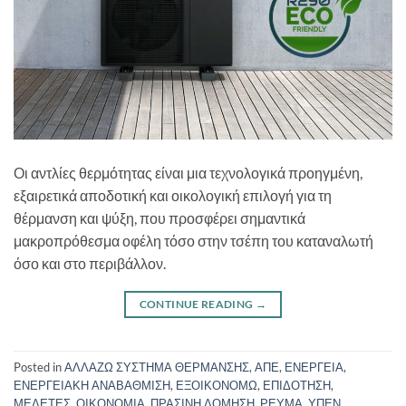
Οι αντλίες θερμότητας είναι μια τεχνολογικά προηγμένη,
εξαιρετικά αποδοτική και οικολογική επιλογή για τη
θέρμανση και ψύξη, που προσφέρει σημαντικά
μακροπρόθεσμα οφέλη τόσο στην τσέπη του καταναλωτή
όσο και στο περιβάλλον.
CONTINUE READING
→
Posted in
ΑΛΛΑΖΩ ΣΥΣΤΗΜΑ ΘΕΡΜΑΝΣΗΣ
,
ΑΠΕ
,
ΕΝΕΡΓΕΙΑ
,
ΕΝΕΡΓΕΙΑΚΗ ΑΝΑΒΑΘΜΙΣΗ
,
ΕΞΟΙΚΟΝΟΜΩ
,
ΕΠΙΔΟΤΗΣΗ
,
ΜΕΛΕΤΕΣ
,
ΟΙΚΟΝΟΜΙΑ
,
ΠΡΑΣΙΝΗ ΔΟΜΗΣΗ
,
ΡΕΥΜΑ
,
ΥΠΕΝ