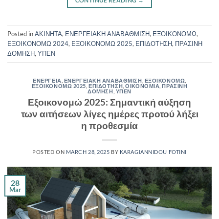
CONTINUE READING
→
Posted in
ΑΚΙΝΗΤΑ
,
ΕΝΕΡΓΕΙΑΚΗ ΑΝΑΒΑΘΜΙΣΗ
,
ΕΞΟΙΚΟΝΟΜΩ
,
ΕΞΟΙΚΟΝΟΜΩ 2024
,
ΕΞΟΙΚΟΝΟΜΩ 2025
,
ΕΠΙΔΟΤΗΣΗ
,
ΠΡΑΣΙΝΗ
ΔΟΜΗΣΗ
,
ΥΠΕΝ
ΕΝΕΡΓΕΙΑ
,
ΕΝΕΡΓΕΙΑΚΗ ΑΝΑΒΑΘΜΙΣΗ
,
ΕΞΟΙΚΟΝΟΜΩ
,
ΕΞΟΙΚΟΝΟΜΩ 2025
,
ΕΠΙΔΟΤΗΣΗ
,
ΟΙΚΟΝΟΜΙΑ
,
ΠΡΑΣΙΝΗ
ΔΟΜΗΣΗ
,
ΥΠΕΝ
Εξοικονομώ 2025: Σημαντική αύξηση
των αιτήσεων λίγες ημέρες προτού λήξει
η προθεσμία
POSTED ON
MARCH 28, 2025
BY
KARAGIANNIDOU FOTINI
28
Mar