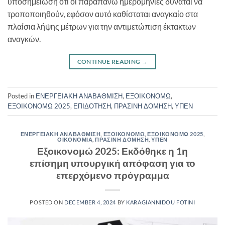
υποσημείωση ότι οι παραπάνω ημερομηνίες δύναται να
τροποποιηθούν, εφόσον αυτό καθίσταται αναγκαίο στα
πλαίσια λήψης μέτρων για την αντιμετώπιση έκτακτων
αναγκών.
CONTINUE READING
→
Posted in
ΕΝΕΡΓΕΙΑΚΗ ΑΝΑΒΑΘΜΙΣΗ
,
ΕΞΟΙΚΟΝΟΜΩ
,
ΕΞΟΙΚΟΝΟΜΩ 2025
,
ΕΠΙΔΟΤΗΣΗ
,
ΠΡΑΣΙΝΗ ΔΟΜΗΣΗ
,
ΥΠΕΝ
ΕΝΕΡΓΕΙΑΚΗ ΑΝΑΒΑΘΜΙΣΗ
,
ΕΞΟΙΚΟΝΟΜΩ
,
ΕΞΟΙΚΟΝΟΜΩ 2025
,
ΟΙΚΟΝΟΜΙΑ
,
ΠΡΑΣΙΝΗ ΔΟΜΗΣΗ
,
ΥΠΕΝ
Εξοικονομώ 2025: Εκδόθηκε η 1η
επίσημη υπουργική απόφαση για το
επερχόμενο πρόγραμμα
POSTED ON
DECEMBER 4, 2024
BY
KARAGIANNIDOU FOTINI