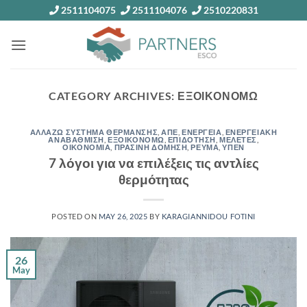
Skip
2511104075
2511104076
2510220831
to
content
CATEGORY ARCHIVES:
ΕΞΟΙΚΟΝΟΜΩ
ΑΛΛΑΖΩ ΣΥΣΤΗΜΑ ΘΕΡΜΑΝΣΗΣ
,
ΑΠΕ
,
ΕΝΕΡΓΕΙΑ
,
ΕΝΕΡΓΕΙΑΚΗ
ΑΝΑΒΑΘΜΙΣΗ
,
ΕΞΟΙΚΟΝΟΜΩ
,
ΕΠΙΔΟΤΗΣΗ
,
ΜΕΛΕΤΕΣ
,
ΟΙΚΟΝΟΜΙΑ
,
ΠΡΑΣΙΝΗ ΔΟΜΗΣΗ
,
ΡΕΥΜΑ
,
ΥΠΕΝ
7 λόγοι για να επιλέξεις τις αντλίες
θερμότητας
POSTED ON
MAY 26, 2025
BY
KARAGIANNIDOU FOTINI
26
May