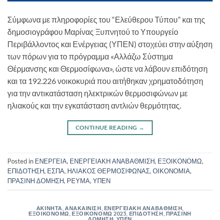
Σύμφωνα με πληροφορίες του “Ελεύθερου Τύπου” και της
δημοσιογράφου Μαρίνας Ξυπνητού το Υπουργείο
Περιβάλλοντος και Ενέργειας (ΥΠΕΝ) στοχεύει στην αύξηση
των πόρων για το πρόγραμμα «Αλλάζω Σύστημα
Θέρμανσης και Θερμοσίφωνα», ώστε να λάβουν επιδότηση
και τα 192.226 νοικοκυριά που αιτήθηκαν χρηματοδότηση
για την αντικατάσταση ηλεκτρικών θερμοσιφώνων με
ηλιακούς και την εγκατάσταση αντλιών θερμότητας.
CONTINUE READING
→
Posted in
ΕΝΕΡΓΕΙΑ
,
ΕΝΕΡΓΕΙΑΚΗ ΑΝΑΒΑΘΜΙΣΗ
,
ΕΞΟΙΚΟΝΟΜΩ
,
ΕΠΙΔΟΤΗΣΗ
,
ΕΣΠΑ
,
ΗΛΙΑΚΟΣ ΘΕΡΜΟΣΙΦΩΝΑΣ
,
ΟΙΚΟΝΟΜΙΑ
,
ΠΡΑΣΙΝΗ ΔΟΜΗΣΗ
,
ΡΕΥΜΑ
,
ΥΠΕΝ
ΑΚΙΝΗΤΑ
,
ΑΝΑΚΑΙΝΙΣΗ
,
ΕΝΕΡΓΕΙΑΚΗ ΑΝΑΒΑΘΜΙΣΗ
,
ΕΞΟΙΚΟΝΟΜΩ
,
ΕΞΟΙΚΟΝΟΜΩ 2025
,
ΕΠΙΔΟΤΗΣΗ
,
ΠΡΑΣΙΝΗ
ΔΟΜΗΣΗ
,
ΥΠΕΝ