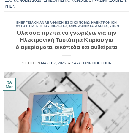
ΕΞΟΙΚΟΝΟΜΩ 2025
,
ΕΠΙΔΟΤΗΣΗ
,
ΟΙΚΟΝΟΜΙΑ
,
ΠΡΑΣΙΝΗ ΔΟΜΗΣΗ
,
ΥΠΕΝ
ΕΝΕΡΓΕΙΑΚΗ ΑΝΑΒΑΘΜΙΣΗ
,
ΕΞΟΙΚΟΝΟΜΩ
,
ΗΛΕΚΤΡΟΝΙΚΗ
ΤΑΥΤΟΤΗΤΑ ΚΤΙΡΙΟΥ
,
ΜΕΛΕΤΕΣ
,
ΟΙΚΟΔΟΜΙΚΕΣ ΑΔΕΙΕΣ
,
ΥΠΕΝ
Oλα όσα πρέπει να γνωρίζετε για την
Ηλεκτρονική Ταυτότητα Κτιρίου για
διαμερίσματα, οικόπεδα και αυθαίρετα
POSTED ON
MARCH 6, 2025
BY
KARAGIANNIDOU FOTINI
06
Mar