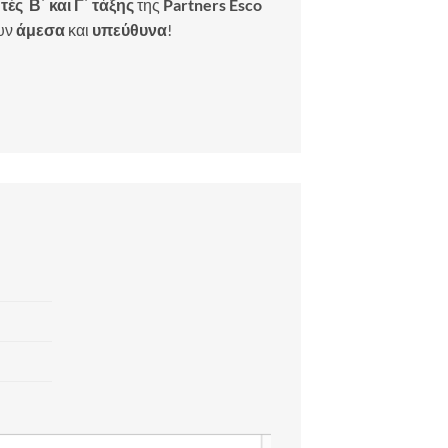
ές Β΄ και Γ΄ τάξης
της
Partners Esco
ουν
άμεσα
και
υπεύθυνα
!