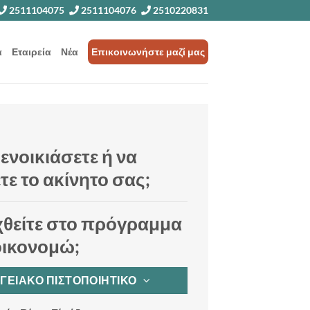
2511104075
2511104076
2510220831
α
Εταιρεία
Νέα
Επικοινωνήστε μαζί μας
 ενοικιάσετε ή να
τε το ακίνητο σας;
χθείτε στο πρόγραμμα
οικονομώ;
ΡΓΕΙΑΚΟ ΠΙΣΤΟΠΟΙΗΤΙΚΟ