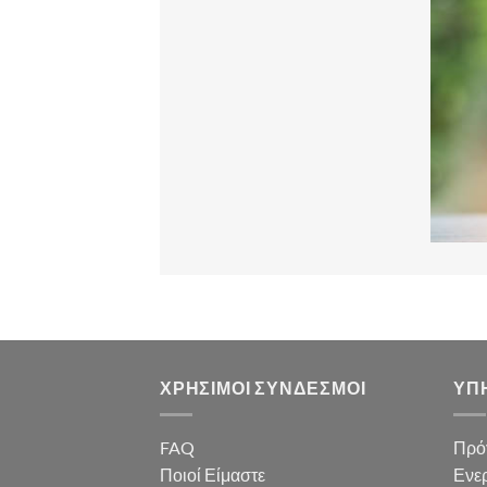
ΧΡΗΣΙΜΟΙ ΣΥΝΔΕΣΜΟΙ
ΥΠ
FAQ
Πρό
Ποιοί Είμαστε
Ενερ