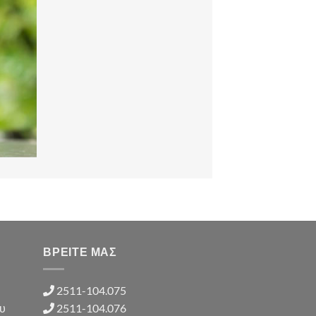
ΒΡΕΙΤΕ ΜΑΣ
2511-104.075
ου
2511-104.076