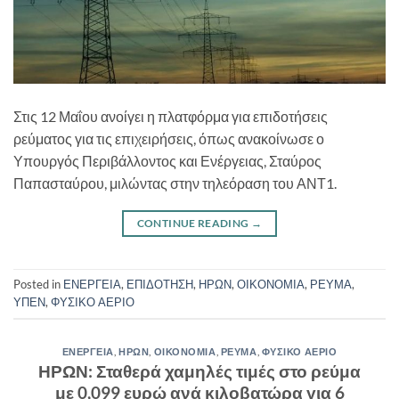
Στις 12 Μαΐου ανοίγει η πλατφόρμα για επιδοτήσεις
ρεύματος για τις επιχειρήσεις, όπως ανακοίνωσε ο
Υπουργός Περιβάλλοντος και Ενέργειας, Σταύρος
Παπασταύρου, μιλώντας στην τηλεόραση του ΑΝΤ1.
CONTINUE READING
→
Posted in
ΕΝΕΡΓΕΙΑ
,
ΕΠΙΔΟΤΗΣΗ
,
ΗΡΩΝ
,
ΟΙΚΟΝΟΜΙΑ
,
ΡΕΥΜΑ
,
ΥΠΕΝ
,
ΦΥΣΙΚΟ ΑΕΡΙΟ
ΕΝΕΡΓΕΙΑ
,
ΗΡΩΝ
,
ΟΙΚΟΝΟΜΙΑ
,
ΡΕΥΜΑ
,
ΦΥΣΙΚΟ ΑΕΡΙΟ
ΗΡΩΝ: Σταθερά χαμηλές τιμές στο ρεύμα
με 0,099 ευρώ ανά κιλοβατώρα για 6