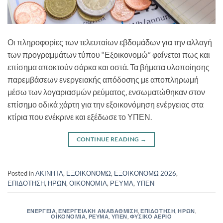
Οι πληροφορίες των τελευταίων εβδομάδων για την αλλαγή
των προγραμμάτων τύπου “Εξοικονομώ” φαίνεται πως και
επίσημα αποκτούν σάρκα και οστά. Τα βήματα υλοποίησης
παρεμβάσεων ενεργειακής απόδοσης με αποπληρωμή
μέσω των λογαριασμών ρεύματος, ενσωματώθηκαν στον
επίσημο οδικά χάρτη για την εξοικονόμηση ενέργειας στα
κτίρια που ενέκρινε και εξέδωσε το ΥΠΕΝ.
CONTINUE READING
→
Posted in
ΑΚΙΝΗΤΑ
,
ΕΞΟΙΚΟΝΟΜΩ
,
ΕΞΟΙΚΟΝΟΜΩ 2026
,
ΕΠΙΔΟΤΗΣΗ
,
ΗΡΩΝ
,
ΟΙΚΟΝΟΜΙΑ
,
ΡΕΥΜΑ
,
ΥΠΕΝ
ΕΝΕΡΓΕΙΑ
,
ΕΝΕΡΓΕΙΑΚΗ ΑΝΑΒΑΘΜΙΣΗ
,
ΕΠΙΔΟΤΗΣΗ
,
ΗΡΩΝ
,
ΟΙΚΟΝΟΜΙΑ
,
ΡΕΥΜΑ
,
ΥΠΕΝ
,
ΦΥΣΙΚΟ ΑΕΡΙΟ