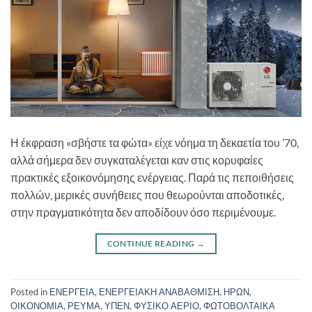
Η έκφραση «σβήστε τα φώτα» είχε νόημα τη δεκαετία του ’70,
αλλά σήμερα δεν συγκαταλέγεται καν στις κορυφαίες
πρακτικές εξοικονόμησης ενέργειας. Παρά τις πεποιθήσεις
πολλών, μερικές συνήθειες που θεωρούνται αποδοτικές,
στην πραγματικότητα δεν αποδίδουν όσο περιμένουμε.
CONTINUE READING
→
Posted in
ΕΝΕΡΓΕΙΑ
,
ΕΝΕΡΓΕΙΑΚΗ ΑΝΑΒΑΘΜΙΣΗ
,
ΗΡΩΝ
,
ΟΙΚΟΝΟΜΙΑ
,
ΡΕΥΜΑ
,
ΥΠΕΝ
,
ΦΥΣΙΚΟ ΑΕΡΙΟ
,
ΦΩΤΟΒΟΛΤΑΙΚΑ