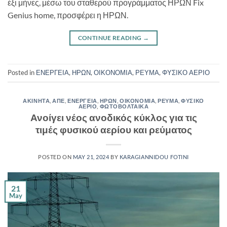
έξι μήνες, μέσω του σταθερού προγράμματος ΗΡΩΝ Fix
Genius home, προσφέρει η ΗΡΩΝ.
CONTINUE READING
→
Posted in
ΕΝΕΡΓΕΙΑ
,
ΗΡΩΝ
,
ΟΙΚΟΝΟΜΙΑ
,
ΡΕΥΜΑ
,
ΦΥΣΙΚΟ ΑΕΡΙΟ
ΑΚΙΝΗΤΑ
,
ΑΠΕ
,
ΕΝΕΡΓΕΙΑ
,
ΗΡΩΝ
,
ΟΙΚΟΝΟΜΙΑ
,
ΡΕΥΜΑ
,
ΦΥΣΙΚΟ
ΑΕΡΙΟ
,
ΦΩΤΟΒΟΛΤΑΙΚΑ
Ανοίγει νέος ανοδικός κύκλος για τις
τιμές φυσικού αερίου και ρεύματος
POSTED ON
MAY 21, 2024
BY
KARAGIANNIDOU FOTINI
21
May