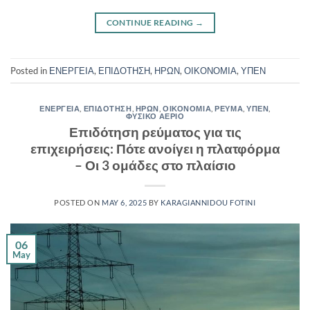
CONTINUE READING
→
Posted in
ΕΝΕΡΓΕΙΑ
,
ΕΠΙΔΟΤΗΣΗ
,
ΗΡΩΝ
,
ΟΙΚΟΝΟΜΙΑ
,
ΥΠΕΝ
ΕΝΕΡΓΕΙΑ
,
ΕΠΙΔΟΤΗΣΗ
,
ΗΡΩΝ
,
ΟΙΚΟΝΟΜΙΑ
,
ΡΕΥΜΑ
,
ΥΠΕΝ
,
ΦΥΣΙΚΟ ΑΕΡΙΟ
Επιδότηση ρεύματος για τις
επιχειρήσεις: Πότε ανοίγει η πλατφόρμα
– Οι 3 ομάδες στο πλαίσιο
POSTED ON
MAY 6, 2025
BY
KARAGIANNIDOU FOTINI
06
May