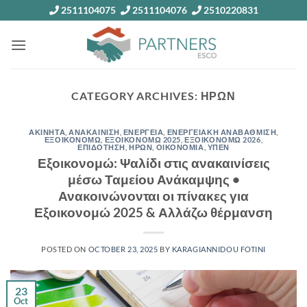
Skip
2511104075
2511104076
2510220831
to
content
CATEGORY ARCHIVES:
ΗΡΩΝ
ΑΚΙΝΗΤΑ
,
ΑΝΑΚΑΙΝΙΣΗ
,
ΕΝΕΡΓΕΙΑ
,
ΕΝΕΡΓΕΙΑΚΗ ΑΝΑΒΑΘΜΙΣΗ
,
ΕΞΟΙΚΟΝΟΜΩ
,
ΕΞΟΙΚΟΝΟΜΩ 2025
,
ΕΞΟΙΚΟΝΟΜΩ 2026
,
ΕΠΙΔΟΤΗΣΗ
,
ΗΡΩΝ
,
ΟΙΚΟΝΟΜΙΑ
,
ΥΠΕΝ
Εξοικονομώ: Ψαλίδι στις ανακαινίσεις
μέσω Ταμείου Ανάκαμψης •
Ανακοινώνονται οι πίνακες για
Εξοικονομώ 2025 & Αλλάζω θέρμανση
POSTED ON
OCTOBER 23, 2025
BY
KARAGIANNIDOU FOTINI
23
Oct