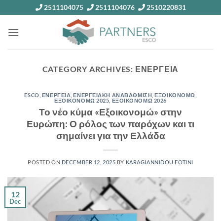
Skip
2511104075
2511104076
2510220831
to
content
CATEGORY ARCHIVES:
ΕΝΕΡΓΕΙΑ
ESCO
,
ΕΝΕΡΓΕΙΑ
,
ΕΝΕΡΓΕΙΑΚΗ ΑΝΑΒΑΘΜΙΣΗ
,
ΕΞΟΙΚΟΝΟΜΩ
,
ΕΞΟΙΚΟΝΟΜΩ 2025
,
ΕΞΟΙΚΟΝΟΜΩ 2026
Το νέο κύμα «Εξοικονομώ» στην
Ευρώπη: Ο ρόλος των παρόχων και τι
σημαίνει για την Ελλάδα
POSTED ON
DECEMBER 12, 2025
BY
KARAGIANNIDOU FOTINI
12
Dec