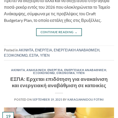
πρέπει να διαχειριστεί αλλά και να διοχετεύσει στην αγορά
ποσά-ρεκόρ εντός του 2026 που ολοκληρώνεται το Ταμείο
Ανάκαμψης, σύμφωνα με τις προβλέψεις του Draft
Budgetary Plan, το οποίο εστάλη χθες στις Βρυξέλλες.
CONTINUE READING
→
Posted in
ΑΚΙΝΗΤΑ
,
ΕΝΕΡΓΕΙΑ
,
ΕΝΕΡΓΕΙΑΚΗ ΑΝΑΒΑΘΜΙΣΗ
,
ΕΞΟΙΚΟΝΟΜΩ
,
ΕΣΠΑ
,
ΥΠΕΝ
ΑΚΙΝΗΤΑ
,
ΑΝΑΚΑΙΝΙΣΗ
,
ΕΝΕΡΓΕΙΑ
,
ΕΝΕΡΓΕΙΑΚΗ ΑΝΑΒΑΘΜΙΣΗ
,
ΕΞΟΙΚΟΝΟΜΩ
,
ΟΙΚΟΝΟΜΙΑ
,
ΥΠΕΝ
ΕΣΠΑ: Ερχεται επιδότηση για ανακαίνιση
και ενεργειακή αναβάθμιση σε κατοικίες
POSTED ON
SEPTEMBER 19, 2025
BY
KARAGIANNIDOU FOTINI
19