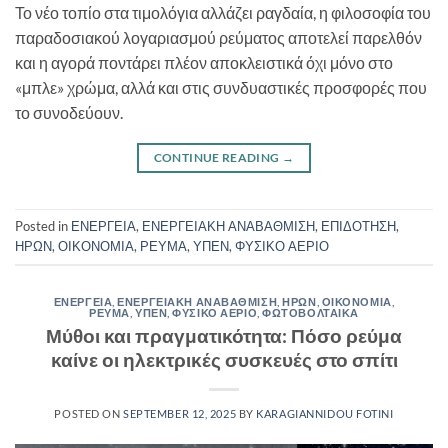
Το νέο τοπίο στα τιμολόγια αλλάζει ραγδαία, η φιλοσοφία του
παραδοσιακού λογαριασμού ρεύματος αποτελεί παρελθόν
και η αγορά ποντάρει πλέον αποκλειστικά όχι μόνο στο
«μπλε» χρώμα, αλλά και στις συνδυαστικές προσφορές που
το συνοδεύουν.
CONTINUE READING
→
Posted in
ΕΝΕΡΓΕΙΑ
,
ΕΝΕΡΓΕΙΑΚΗ ΑΝΑΒΑΘΜΙΣΗ
,
ΕΠΙΔΟΤΗΣΗ
,
ΗΡΩΝ
,
ΟΙΚΟΝΟΜΙΑ
,
ΡΕΥΜΑ
,
ΥΠΕΝ
,
ΦΥΣΙΚΟ ΑΕΡΙΟ
ΕΝΕΡΓΕΙΑ
,
ΕΝΕΡΓΕΙΑΚΗ ΑΝΑΒΑΘΜΙΣΗ
,
ΗΡΩΝ
,
ΟΙΚΟΝΟΜΙΑ
,
ΡΕΥΜΑ
,
ΥΠΕΝ
,
ΦΥΣΙΚΟ ΑΕΡΙΟ
,
ΦΩΤΟΒΟΛΤΑΙΚΑ
Μύθοι και πραγματικότητα: Πόσο ρεύμα
καίνε οι ηλεκτρικές συσκευές στο σπίτι
POSTED ON
SEPTEMBER 12, 2025
BY
KARAGIANNIDOU FOTINI