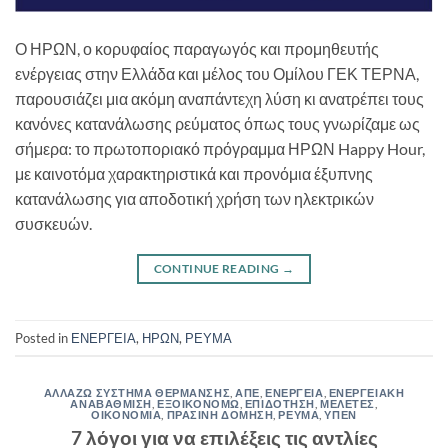
Ο ΗΡΩΝ, ο κορυφαίος παραγωγός και προμηθευτής
ενέργειας στην Ελλάδα και μέλος του Ομίλου ΓΕΚ ΤΕΡΝΑ,
παρουσιάζει μια ακόμη αναπάντεχη λύση κι ανατρέπει τους
κανόνες κατανάλωσης ρεύματος όπως τους γνωρίζαμε ως
σήμερα: το πρωτοποριακό πρόγραμμα ΗΡΩΝ Happy Hour,
με καινοτόμα χαρακτηριστικά και προνόμια έξυπνης
κατανάλωσης για αποδοτική χρήση των ηλεκτρικών
συσκευών.
CONTINUE READING
→
Posted in
ΕΝΕΡΓΕΙΑ
,
ΗΡΩΝ
,
ΡΕΥΜΑ
ΑΛΛΑΖΩ ΣΥΣΤΗΜΑ ΘΕΡΜΑΝΣΗΣ
,
ΑΠΕ
,
ΕΝΕΡΓΕΙΑ
,
ΕΝΕΡΓΕΙΑΚΗ
ΑΝΑΒΑΘΜΙΣΗ
,
ΕΞΟΙΚΟΝΟΜΩ
,
ΕΠΙΔΟΤΗΣΗ
,
ΜΕΛΕΤΕΣ
,
ΟΙΚΟΝΟΜΙΑ
,
ΠΡΑΣΙΝΗ ΔΟΜΗΣΗ
,
ΡΕΥΜΑ
,
ΥΠΕΝ
7 λόγοι για να επιλέξεις τις αντλίες