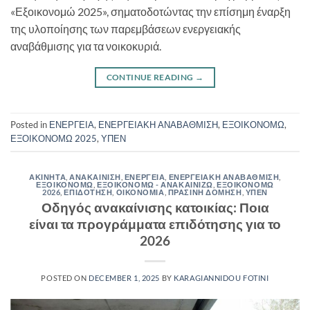
«Εξοικονομώ 2025», σηματοδοτώντας την επίσημη έναρξη
της υλοποίησης των παρεμβάσεων ενεργειακής
αναβάθμισης για τα νοικοκυριά.
CONTINUE READING
→
Posted in
ΕΝΕΡΓΕΙΑ
,
ΕΝΕΡΓΕΙΑΚΗ ΑΝΑΒΑΘΜΙΣΗ
,
ΕΞΟΙΚΟΝΟΜΩ
,
ΕΞΟΙΚΟΝΟΜΩ 2025
,
ΥΠΕΝ
ΑΚΙΝΗΤΑ
,
ΑΝΑΚΑΙΝΙΣΗ
,
ΕΝΕΡΓΕΙΑ
,
ΕΝΕΡΓΕΙΑΚΗ ΑΝΑΒΑΘΜΙΣΗ
,
ΕΞΟΙΚΟΝΟΜΩ
,
ΕΞΟΙΚΟΝΟΜΩ - ΑΝΑΚΑΙΝΙΖΩ
,
ΕΞΟΙΚΟΝΟΜΩ
2026
,
ΕΠΙΔΟΤΗΣΗ
,
ΟΙΚΟΝΟΜΙΑ
,
ΠΡΑΣΙΝΗ ΔΟΜΗΣΗ
,
ΥΠΕΝ
Οδηγός ανακαίνισης κατοικίας: Ποια
είναι τα προγράμματα επιδότησης για το
2026
POSTED ON
DECEMBER 1, 2025
BY
KARAGIANNIDOU FOTINI