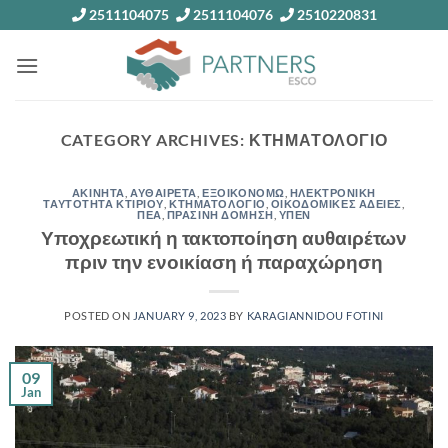
Skip
2511104075
2511104076
2510220831
to
content
CATEGORY ARCHIVES:
ΚΤΗΜΑΤΟΛΟΓΙΟ
ΑΚΙΝΗΤΑ
,
ΑΥΘΑΙΡΕΤΑ
,
ΕΞΟΙΚΟΝΟΜΩ
,
ΗΛΕΚΤΡΟΝΙΚΗ
ΤΑΥΤΟΤΗΤΑ ΚΤΙΡΙΟΥ
,
ΚΤΗΜΑΤΟΛΟΓΙΟ
,
ΟΙΚΟΔΟΜΙΚΕΣ ΑΔΕΙΕΣ
,
ΠΕΑ
,
ΠΡΑΣΙΝΗ ΔΟΜΗΣΗ
,
ΥΠΕΝ
Υποχρεωτική η τακτοποίηση αυθαιρέτων
πριν την ενοικίαση ή παραχώρηση
POSTED ON
JANUARY 9, 2023
BY
KARAGIANNIDOU FOTINI
09
Jan