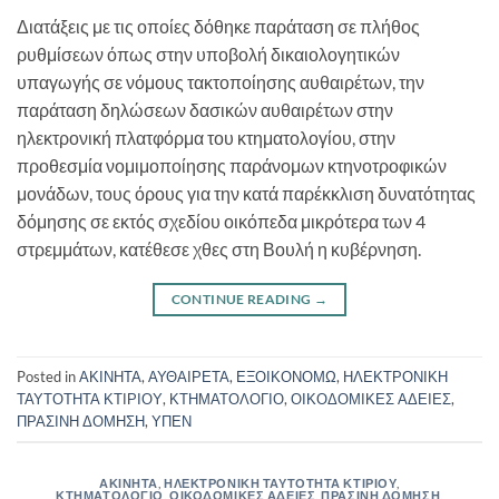
Διατάξεις με τις οποίες δόθηκε παράταση σε πλήθος
ρυθμίσεων όπως στην υποβολή δικαιολογητικών
υπαγωγής σε νόμους τακτοποίησης αυθαιρέτων, την
παράταση δηλώσεων δασικών αυθαιρέτων στην
ηλεκτρονική πλατφόρμα του κτηματολογίου, στην
προθεσμία νομιμοποίησης παράνομων κτηνοτροφικών
μονάδων, τους όρους για την κατά παρέκκλιση δυνατότητας
δόμησης σε εκτός σχεδίου οικόπεδα μικρότερα των 4
στρεμμάτων, κατέθεσε χθες στη Βουλή η κυβέρνηση.
CONTINUE READING
→
Posted in
ΑΚΙΝΗΤΑ
,
ΑΥΘΑΙΡΕΤΑ
,
ΕΞΟΙΚΟΝΟΜΩ
,
ΗΛΕΚΤΡΟΝΙΚΗ
ΤΑΥΤΟΤΗΤΑ ΚΤΙΡΙΟΥ
,
ΚΤΗΜΑΤΟΛΟΓΙΟ
,
ΟΙΚΟΔΟΜΙΚΕΣ ΑΔΕΙΕΣ
,
ΠΡΑΣΙΝΗ ΔΟΜΗΣΗ
,
ΥΠΕΝ
ΑΚΙΝΗΤΑ
,
ΗΛΕΚΤΡΟΝΙΚΗ ΤΑΥΤΟΤΗΤΑ ΚΤΙΡΙΟΥ
,
ΚΤΗΜΑΤΟΛΟΓΙΟ
,
ΟΙΚΟΔΟΜΙΚΕΣ ΑΔΕΙΕΣ
,
ΠΡΑΣΙΝΗ ΔΟΜΗΣΗ
,