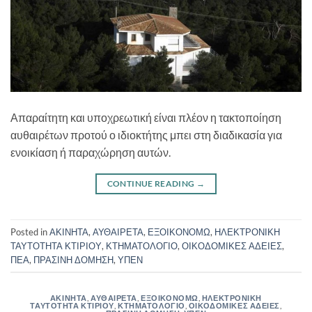
Απαραίτητη και υποχρεωτική είναι πλέον η τακτοποίηση
αυθαιρέτων προτού ο ιδιοκτήτης μπει στη διαδικασία για
ενοικίαση ή παραχώρηση αυτών.
CONTINUE READING
→
Posted in
ΑΚΙΝΗΤΑ
,
ΑΥΘΑΙΡΕΤΑ
,
ΕΞΟΙΚΟΝΟΜΩ
,
ΗΛΕΚΤΡΟΝΙΚΗ
ΤΑΥΤΟΤΗΤΑ ΚΤΙΡΙΟΥ
,
ΚΤΗΜΑΤΟΛΟΓΙΟ
,
ΟΙΚΟΔΟΜΙΚΕΣ ΑΔΕΙΕΣ
,
ΠΕΑ
,
ΠΡΑΣΙΝΗ ΔΟΜΗΣΗ
,
ΥΠΕΝ
ΑΚΙΝΗΤΑ
,
ΑΥΘΑΙΡΕΤΑ
,
ΕΞΟΙΚΟΝΟΜΩ
,
ΗΛΕΚΤΡΟΝΙΚΗ
ΤΑΥΤΟΤΗΤΑ ΚΤΙΡΙΟΥ
,
ΚΤΗΜΑΤΟΛΟΓΙΟ
,
ΟΙΚΟΔΟΜΙΚΕΣ ΑΔΕΙΕΣ
,