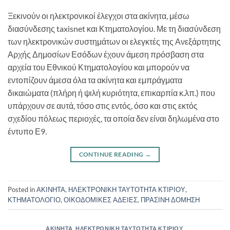
Ξεκινούν οι ηλεκτρονικοί έλεγχοι στα ακίνητα, μέσω
διασύνδεσης taxisnet και Κτηματολογίου. Με τη διασύνδεση
των ηλεκτρονικών συστημάτων οι ελεγκτές της Ανεξάρτητης
Αρχής Δημοσίων Εσόδων έχουν άμεση πρόσβαση στα
αρχεία του Εθνικού Κτηματολογίου και μπορούν να
εντοπίζουν άμεσα όλα τα ακίνητα και εμπράγματα
δικαιώματα (πλήρη ή ψιλή κυριότητα, επικαρπία κ.λπ.) που
υπάρχουν σε αυτά, τόσο στις εντός, όσο και στις εκτός
σχεδίου πόλεως περιοχές, τα οποία δεν είναι δηλωμένα στο
έντυπο Ε9.
CONTINUE READING
→
Posted in
ΑΚΙΝΗΤΑ
,
ΗΛΕΚΤΡΟΝΙΚΗ ΤΑΥΤΟΤΗΤΑ ΚΤΙΡΙΟΥ
,
ΚΤΗΜΑΤΟΛΟΓΙΟ
,
ΟΙΚΟΔΟΜΙΚΕΣ ΑΔΕΙΕΣ
,
ΠΡΑΣΙΝΗ ΔΟΜΗΣΗ
ΑΚΙΝΗΤΑ
,
ΗΛΕΚΤΡΟΝΙΚΗ ΤΑΥΤΟΤΗΤΑ ΚΤΙΡΙΟΥ
,