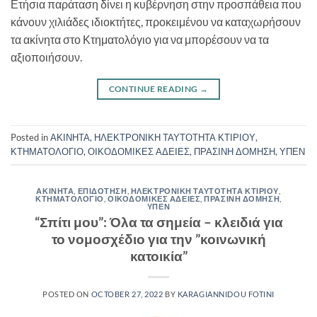
Ετήσια παράταση δίνει η κυβέρνηση στην προσπάθεια που
κάνουν χιλιάδες ιδιοκτήτες, προκειμένου να καταχωρήσουν
τα ακίνητα στο Κτηματολόγιο για να μπορέσουν να τα
αξιοποιήσουν.
CONTINUE READING
→
Posted in
ΑΚΙΝΗΤΑ
,
ΗΛΕΚΤΡΟΝΙΚΗ ΤΑΥΤΟΤΗΤΑ ΚΤΙΡΙΟΥ
,
ΚΤΗΜΑΤΟΛΟΓΙΟ
,
ΟΙΚΟΔΟΜΙΚΕΣ ΑΔΕΙΕΣ
,
ΠΡΑΣΙΝΗ ΔΟΜΗΣΗ
,
ΥΠΕΝ
ΑΚΙΝΗΤΑ
,
ΕΠΙΔΟΤΗΣΗ
,
ΗΛΕΚΤΡΟΝΙΚΗ ΤΑΥΤΟΤΗΤΑ ΚΤΙΡΙΟΥ
,
ΚΤΗΜΑΤΟΛΟΓΙΟ
,
ΟΙΚΟΔΟΜΙΚΕΣ ΑΔΕΙΕΣ
,
ΠΡΑΣΙΝΗ ΔΟΜΗΣΗ
,
ΥΠΕΝ
“Σπίτι μου”: Όλα τα σημεία – κλειδιά για
το νομοσχέδιο για την ”κοινωνική
κατοικία”
POSTED ON
OCTOBER 27, 2022
BY
KARAGIANNIDOU FOTINI