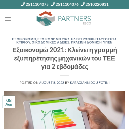
Skip
2511104075
2511104076
2510220831
to
content
ΕΞΟΙΚΟΝΟΜΩ
,
ΕΞΟΙΚΟΝΟΜΩ 2021
,
ΗΛΕΚΤΡΟΝΙΚΗ ΤΑΥΤΟΤΗΤΑ
ΚΤΙΡΙΟΥ
,
ΟΙΚΟΔΟΜΙΚΕΣ ΑΔΕΙΕΣ
,
ΠΡΑΣΙΝΗ ΔΟΜΗΣΗ
,
ΥΠΕΝ
Εξοικονομώ 2021: Κλείνει η γραμμή
εξυπηρέτησης μηχανικών του ΤΕΕ
για 2 εβδομάδες
POSTED ON
AUGUST 8, 2022
BY
KARAGIANNIDOU FOTINI
08
Aug