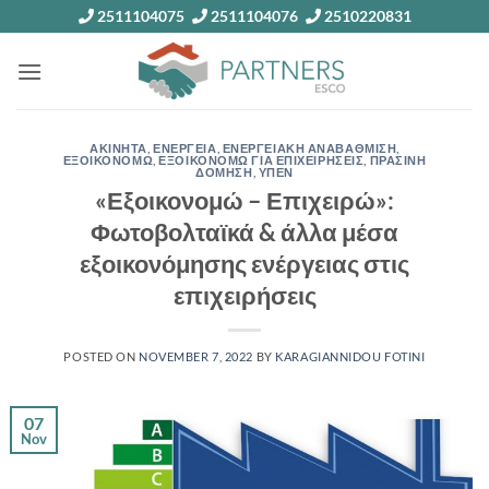
Skip
2511104075
2511104076
2510220831
to
content
ΑΚΙΝΗΤΑ
,
ΕΝΕΡΓΕΙΑ
,
ΕΝΕΡΓΕΙΑΚΗ ΑΝΑΒΑΘΜΙΣΗ
,
ΕΞΟΙΚΟΝΟΜΩ
,
ΕΞΟΙΚΟΝΟΜΩ ΓΙΑ ΕΠΙΧΕΙΡΗΣΕΙΣ
,
ΠΡΑΣΙΝΗ
ΔΟΜΗΣΗ
,
ΥΠΕΝ
«Εξοικονομώ – Επιχειρώ»:
Φωτοβολταϊκά & άλλα μέσα
εξοικονόμησης ενέργειας στις
επιχειρήσεις
POSTED ON
NOVEMBER 7, 2022
BY
KARAGIANNIDOU FOTINI
07
Nov