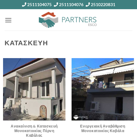
Skip
2511104075
2511104076
2510220831
to
content
ΚΑΤΑΣΚΕΥΗ
Ανακαίνιση & Κατασκευή
Ενεργειακή Αναβάθμιση
Μονοκατοικίας Πέρνη
Μονοκατοικίας Καβάλα
Καβάλας