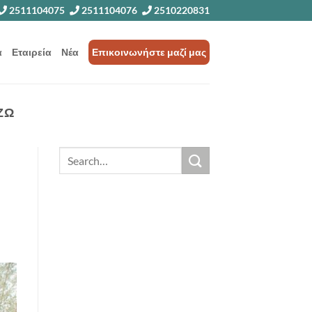
2511104075
2511104076
2510220831
α
Εταιρεία
Νέα
Επικοινωνήστε μαζί μας
ΖΩ