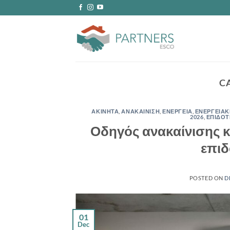
Skip
to
content
C
ΑΚΙΝΗΤΑ
,
ΑΝΑΚΑΙΝΙΣΗ
,
ΕΝΕΡΓΕΙΑ
,
ΕΝΕΡΓΕΙΑ
2026
,
ΕΠΙΔΟ
Οδηγός ανακαίνισης κ
επιδ
POSTED ON
D
01
Dec