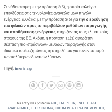
Συνάδει ακόμα με την πρόταση 3(5), η οποία καλεί για
επενδύσεις στις τεχνολογίες ανανεώσιμων πηγών
ενέργειας, αλλά και με την πρόταση 3(6) για
την διερεύνηση
πιο φιλικών προς το περιβάλλον μεθόδων παραγωγής
και αποθήκευσης ενέργειας
, στηρίζοντας τους κλιματικούς
στόχους της ΕΕ. Ακόμη, η πρόταση 11(1) αφορά την
θέσπιση πιο «πράσινων» μεθόδων παραγωγής στον
ιδιωτικό τομέα, ζητώντας τη στήριξή του για τον εντοπισμό
των καλύτερων δυνατών λύσεων.
Πηγή:
imerisia.gr
This entry was posted in
ΑΠΕ
,
ΕΝΕΡΓΕΙΑ
,
ΕΝΕΡΓΕΙΑΚΗ
ΑΝΑΒΑΘΜΙΣΗ
,
ΕΞΟΙΚΟΝΟΜΩ
,
ΟΙΚΟΝΟΜΙΑ
,
ΠΡΑΣΙΝΗ ΔΟΜΗΣΗ
,