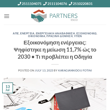
Skip
2511104075
2511104076
2510220831
to
content
ΑΠΕ
,
ΕΝΕΡΓΕΙΑ
,
ΕΝΕΡΓΕΙΑΚΗ ΑΝΑΒΑΘΜΙΣΗ
,
ΕΞΟΙΚΟΝΟΜΩ
,
ΟΙΚΟΝΟΜΙΑ
,
ΠΡΑΣΙΝΗ ΔΟΜΗΣΗ
,
ΥΠΕΝ
Εξοικονόμηση ενέργειας:
Ψηφίστηκε η μείωση 11,7% ώς το
2030 • Τι προβλέπει η Οδηγία
POSTED ON
JULY 13, 2023
BY
KARAGIANNIDOU FOTINI
13
Jul