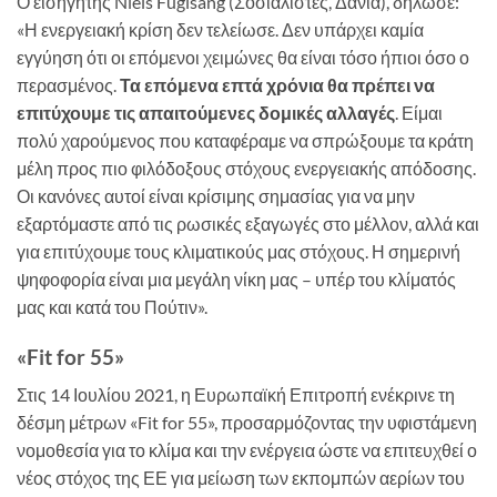
Ο εισηγητής Niels Fuglsang (Σοσιαλιστές, Δανία), δήλωσε:
«Η ενεργειακή κρίση δεν τελείωσε. Δεν υπάρχει καμία
εγγύηση ότι οι επόμενοι χειμώνες θα είναι τόσο ήπιοι όσο ο
περασμένος.
Τα επόμενα επτά χρόνια θα πρέπει να
επιτύχουμε τις απαιτούμενες δομικές αλλαγές
. Είμαι
πολύ χαρούμενος που καταφέραμε να σπρώξουμε τα κράτη
μέλη προς πιο φιλόδοξους στόχους ενεργειακής απόδοσης.
Οι κανόνες αυτοί είναι κρίσιμης σημασίας για να μην
εξαρτόμαστε από τις ρωσικές εξαγωγές στο μέλλον, αλλά και
για επιτύχουμε τους κλιματικούς μας στόχους. Η σημερινή
ψηφοφορία είναι μια μεγάλη νίκη μας – υπέρ του κλίματός
μας και κατά του Πούτιν».
«Fit for 55»
Στις 14 Ιουλίου 2021, η Ευρωπαϊκή Επιτροπή ενέκρινε τη
δέσμη μέτρων «Fit for 55», προσαρμόζοντας την υφιστάμενη
νομοθεσία για το κλίμα και την ενέργεια ώστε να επιτευχθεί ο
νέος στόχος της ΕΕ για μείωση των εκπομπών αερίων του