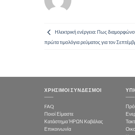
Ηλεκτρική ενέργεια: Πως διαμορφώνον
πρώτα τιμολόγια ρεύματος για τον Σεπτέμβ
ΧΡΗΣΙΜΟΙ ΣΥΝΔΕΣΜΟΙ
ΥΠ
FAQ
Πρό
Ποιοί Είμαστε
Ενερ
Κατάστημα ΉΡΩΝ Καβάλας
Τακ
Επικοινωνία
Οικο