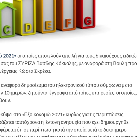
ώ 2021»
οι οποίες αποτελούν απειλή για τους δικαιούχους ειδικώ
ρισας του ΣΥΡΙΖΑ Βασίλης Κόκκαλης, με αναφορά στη Βουλή πρ
νέργειας Κώστα Σκρέκα.
ς αναφορά δημοσίευμα του ηλεκτρονικού τύπου σύμφωνα με το
 10ημερών, ζητούνται έγγραφα από τρίτες υπηρεσίες, οι οποίες,
θουν.
κύψει στο «Εξοικονομώ 2021» κυρίως για τις περιπτώσεις
άζεται ταυτόχρονα η έντονη ανησυχία που έχει δημιουργηθεί
έρεται ότι σε περίπτωση κατά την οποία μετά το δεκαήμερο