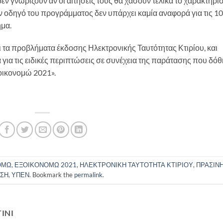
ν γνωρίζουν αν οι αιτήσεις τους θα χάσουν τελικά το χαρακτηρι
ον οδηγό του προγράμματος δεν υπάρχει καμία αναφορά για τις 10
ημα.
 τα προβλήματα έκδοσης Ηλεκτρονικής Ταυτότητας Κτιρίου, και
ά για τις ειδικές περιπτώσεις σε συνέχεια της παράτασης που δό
οικονομώ 2021».
ΟΜΩ
,
ΕΞΟΙΚΟΝΟΜΩ 2021
,
ΗΛΕΚΤΡΟΝΙΚΗ ΤΑΥΤΟΤΗΤΑ ΚΤΙΡΙΟΥ
,
ΠΡΑΣΙΝ
ΣΗ
,
ΥΠΕΝ
. Bookmark the
permalink
.
INI