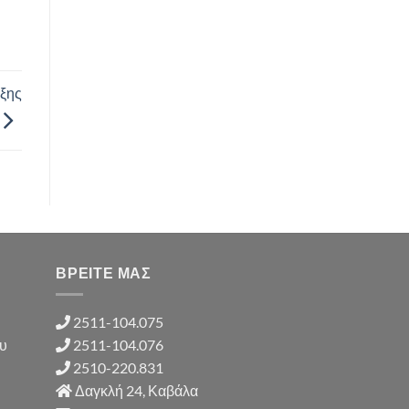
αξης
ΒΡΕΙΤΕ ΜΑΣ
2511-104.075
ου
2511-104.076
2510-220.831
Δαγκλή 24, Καβάλα