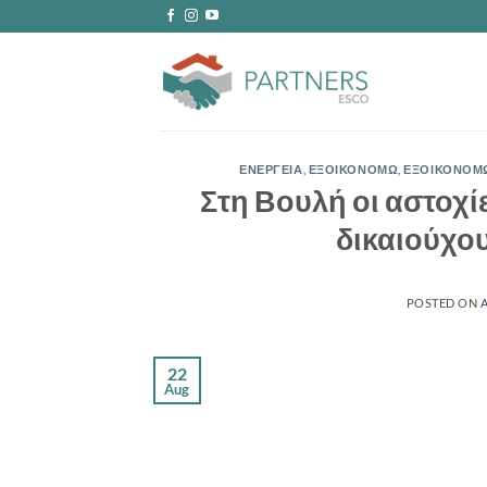
Skip
to
content
ΕΝΕΡΓΕΙΑ
,
ΕΞΟΙΚΟΝΟΜΩ
,
ΕΞΟΙΚΟΝΟΜΩ
Στη Βουλή οι αστοχί
δικαιούχο
POSTED ON
22
Aug