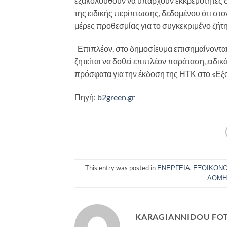
εξακολουθούν να υπάρχουν εκκρεμότητες δε
της ειδικής περίπτωσης, δεδομένου ότι στ
μέρες προθεσμίας για το συγκεκριμένο ζήτ
Επιπλέον, στο δημοσίευμα επισημαίνονται
ζητείται να δοθεί επιπλέον παράταση, ειδικ
πρόσφατα για την έκδοση της ΗΤΚ στο «Εξ
Πηγή:
b2green.gr
This entry was posted in
ΕΝΕΡΓΕΙΑ
,
ΕΞΟΙΚΟΝ
ΔΟΜΗ
KARAGIANNIDOU FOT