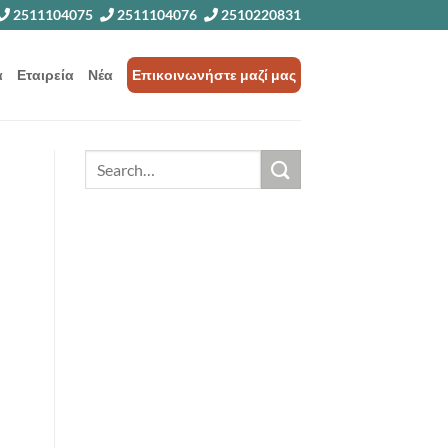
2511104075
2511104076
2510220831
α
Εταιρεία
Νέα
Επικοινωνήστε μαζί μας