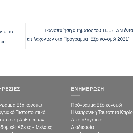
Ικανοποίηση αιτήματος του ΤΕΕ/ΤΔΜ έντ
ται τα
επιλαχόντων στο Πρόγραμμα “Εξοικονομώ 2021”
ριο
ΗΡΕΣΙΕΣ
ΕΝΗΜΕΡΩΣΗ
γραμμα Εξοικονομώ
Πρόγραμμα Εξοικονομώ
γειακό Πιστοποιητικό
Ηλεκτρονική Ταυτότητα Κτιρί
τοποίηση Αυθαιρέτων
Δικαιολογητικά
δομικές Άδειες – Μελέτες
Διαδικασία