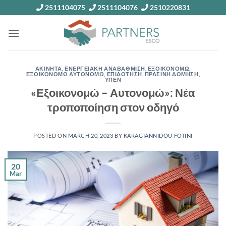
Skip
2511104075
2511104076
2510220831
to
content
ΑΚΙΝΗΤΑ
,
ΕΝΕΡΓΕΙΑΚΗ ΑΝΑΒΑΘΜΙΣΗ
,
ΕΞΟΙΚΟΝΟΜΩ
,
ΕΞΟΙΚΟΝΟΜΩ ΑΥΤΟΝΟΜΩ
,
ΕΠΙΔΟΤΗΣΗ
,
ΠΡΑΣΙΝΗ ΔΟΜΗΣΗ
,
ΥΠΕΝ
«Εξοικονομώ – Αυτονομώ»: Νέα
τροποποίηση στον οδηγό
POSTED ON
MARCH 20, 2023
BY
KARAGIANNIDOU FOTINI
20
Mar