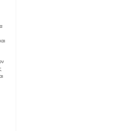
τα
και
ον
ς
αι