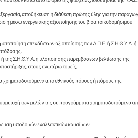
επεξεργασία, αποθήκευση ή διάθεση πρώτης ύλης για την παραγω
έριο ή µέσω ενεργειακής αξιοποίησης του βιοαποικοδοµήσιµου
µατοποίηση επενδύσεων αξιοποίησης των Α.Π.Ε. ή Σ.Η.Θ.Υ.Α. ή
απόδοσης,
. ή της Σ.Η.Θ.Υ.Α. ή υλοποίησης παρεµβάσεων βελτίωσης της
υποστήριξης, στους ανωτέρω τοµείς,
τα χρηµατοδοτούµενα από εθνικούς πόρους ή πόρους της
 συµµετοχή των µελών της σε προγράµµατα χρηµατοδοτούµενα α
τάλλευση υποδοµών εναλλακτικών καυσίµων.