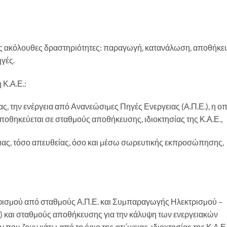
 τις ακόλουθες δραστηριότητες: παραγωγή, κατανάλωση, αποθήκ
γές.
 Κ.Α.Ε.:
ητας, την ενέργεια από Ανανεώσιµες Πηγές Ενεργειας (Α.Π.Ε.), η ο
οθηκεύεται σε σταθµούς αποθήκευσης, ιδιοκτησίας της Κ.Α.Ε.,
γειας, τόσο απευθείας, όσο και µέσω σωρευτικής εκπροσώπησης,
ηφισµού από σταθµούς Α.Π.Ε. και Συµπαραγωγής Ηλεκτρισµού –
 και σταθµούς αποθήκευσης για την κάλυψη των ενεργειακών
ου ζουν κάτω από το όριο της φτώχειας, ιδιοκτησίας της Κ.Α.Ε.