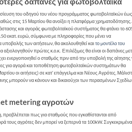
ιότερες δαπάνες για φωτοβολταϊκά
οσίευση του οδηγού του νέου προγράµµατος φωτοβολταϊκών έως
, καθώς στις 15 Μαρτίου θα ανοίξει η πλατφόρµα χρηµατοδότησης.
τάστασης και αγοράς φωτοβολταϊκού συστήµατος θα φτάνει το 6
 150 εκατ. ευρώ, σύµφωνα µε πληροφορίες που µένει να
α υποβολής των αιτήσεων, θα ακολουθηθεί και
το µοντέλο του
α αξιολογηθούν πρώτες κ.ο.κ. Επιλέξιµες θα είναι οι δαπάνες µε
 έχει ενεργοποιηθεί ο σταθµός πριν από την υποβολή της αίτησης 
ες για αγορά και τοποθέτηση φωτοβολταϊκών συστηµάτων θα
αρτίου οι αιτήσεις) σε κατ’ επάγγελµα και Νέους Αγρότες. Μάλιστ
πάνης µπορούν να κάνουν και δικαιούχοι των περασµένων Σχεδίω
net metering αγροτών
η, προβλέπεται πως για σταθµούς που εγκαθίστανται από
ρά τους αγρότες δεν µπορεί να ξεπερνά τα 100kW. Συγκεκριµένα