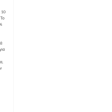
 10
 Το
0%
τά
για
α,
ν