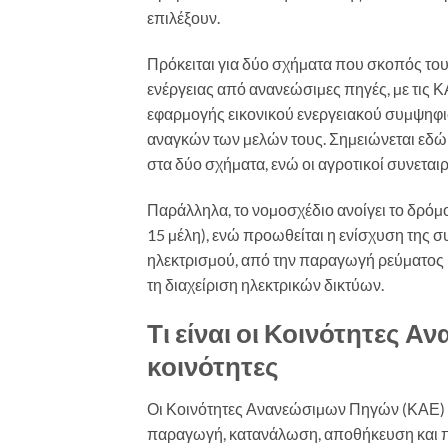
επιλέξουν.
Πρόκειται για δύο σχήµατα που σκοπός το
ενέργειας από ανανεώσιµες πηγές, µε τις 
εφαρµογής εικονικού ενεργειακού συµψηφισ
αναγκών των µελών τους. Σηµειώνεται εδ
στα δύο σχήµατα, ενώ οι αγροτικοί συνεται
Παράλληλα, το νοµοσχέδιο ανοίγει το δρόµο
15 µέλη), ενώ προωθείται η ενίσχυση της σ
ηλεκτρισµού, από την παραγωγή ρεύµατος κ
τη διαχείριση ηλεκτρικών δικτύων.
Τι είναι οι Κοινότητες 
κοινότητες
Οι Κοινότητες Ανανεώσιµων Πηγών (ΚΑΕ) ε
παραγωγή, κατανάλωση, αποθήκευση και π