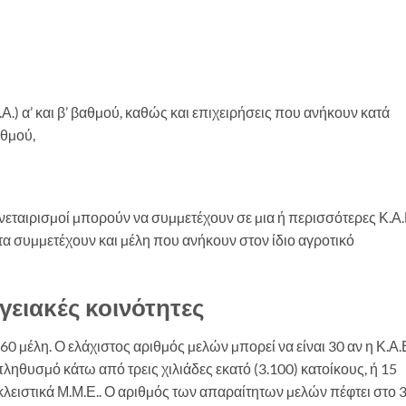
.) α’ και β’ βαθµού, καθώς και επιχειρήσεις που ανήκουν κατά
αθµού,
συνεταιρισµοί µπορούν να συµµετέχουν σε µια ή περισσότερες Κ.Α.
τα συµµετέχουν και µέλη που ανήκουν στον ίδιο αγροτικό
γειακές κοινότητες
 60 µέλη. Ο ελάχιστος αριθµός µελών µπορεί να είναι 30 αν η Κ.Α.
πληθυσµό κάτω από τρεις χιλιάδες εκατό (3.100) κατοίκους, ή 15
ειστικά Μ.Μ.Ε.. Ο αριθµός των απαραίτητων µελών πέφτει στο 3