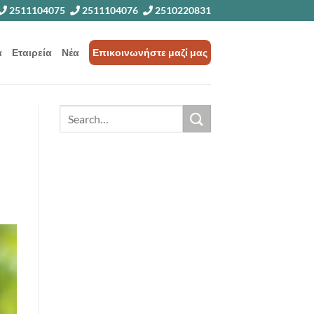
2511104075
2511104076
2510220831
α
Εταιρεία
Νέα
Επικοινωνήστε μαζί μας