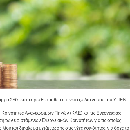
αμμα 360 εκατ. ευρώ θεσμοθετεί το νέο σχέδιο νόμου του ΥΠΕΝ.
ις Κοινότητες Ανανεώσιμων Πηγών (ΚΑΕ) και τις Ενεργειακές
ση των υφιστάμενων Ενεργειακών Κοινοτήτων για τις οποίες
λίου και δικαίωμα μετάπτωσης στις νέες κοινότητες, για όσες το