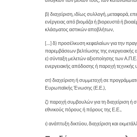
β) διαχείριση, ιδίως συλλογή, µεταφορά, 
ενέργειας από βιοµάζα ή βιορευστά ή βιοα
κλάσµατος αστικών αποβλήτων,
[…] δ) προσέλκυση κεφαλαίων για την πραγ
παρεµβάσεων βελτίωσης της ενεργειακής 
ε) σύνταξη µελετών αξιοποίησης των Α.Π.Ε
ενεργειακής απόδοσης ή παροχή τεχνικής 
στ) διαχείριση ή συµµετοχή σε προγράµµα
Ευρωπαϊκής Ένωσης (Ε.Ε.),
ζ) παροχή συµβουλών για τη διαχείριση ή
εθνικούς πόρους ή πόρους της Ε.Ε.,
ι) ανάπτυξη δικτύου, διαχείριση και εκµε