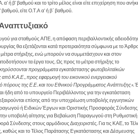
’ ή β’ βαθµού και το τρίτο µέλος είναι είτε επιχείρηση που ανήκε
’ βαθµού, είτε Ο.Τ.Α α’ ή β΄ βαθµού.
 Αναπτυξιακό
ωγού για σταθµούς ΑΠΕ, η απόφαση περιβαλλοντικής αδειοδότη
τουργίας θα εξετάζονται κατά προτεραιότητα σύµφωνα µε το Άρθρ
 µέτρα στήριξης, ενώ µπορούν να συµµετάσχουν και στον
οδοτήσουν τα έργα τους. Ως προς το µέτρα στήριξης το
οκηρύσσονται προγράµµατα εγκατάστασης φωτοβολταϊκών
πό Κ.Α.Ε., προς εφαρµογή του εικονικού ενεργειακού
 πόρους της Ε.Ε. και του Εθνικού Προγράµµατος Ανάπτυξης»
. 
ται ήδη από το υπουργείο Περιβάλλοντος για την εγκατάσταση
 εξαιρούνται επίσης από την υποχρέωση υποβολής εγγυητικών
ραγωγού ή Ειδικών Έργων και Οριστικής Προσφοράς Σύνδεσης
α την υποβολή αίτησης για Βεβαίωση Παραγωγού στη Ρυθµιστική
ορά Σύνδεσης στους αρµόδιους ∆ιαχειριστές. Για τις ΚΑΕ, το Τέλ
 καθώς και το Τέλος Παράτασης Εγκατάστασης και ∆έσµευσης