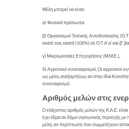
Μέλη µπορεί να είναι:
α) Φυσικά πρόσωπα.
β) Οργανισµοί Τοπικής Αυτοδιοίκησης (Ο.Τ.Α
εκατό τοις εκατό (100%) σε Ο.Τ.Α α’ και β’ β
γ) Μικροµεσαίες Επιχειρήσεις (Μ.Μ.Ε.),
δ) Αγροτικοί συνεταιρισµοί. Οι αγροτικοί 
ως µέλη, ανεξαρτήτως αν στην ίδια Κοινότη
συνεταιρισµό.
Αριθμός μελών στις ενερ
Ο ελάχιστος αριθµός µελών της Κ.Α.Ε. είναι
έχει έδρα σε δήµο νησιωτικής περιοχής µε 
µέλη, σε περίπτωση που συµµετέχουν αποκλ