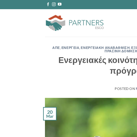
Skip
to
content
ΑΠΕ
,
ΕΝΕΡΓΕΙΑ
,
ΕΝΕΡΓΕΙΑΚΗ ΑΝΑΒΑΘΜΙΣΗ
,
ΕΞ
ΠΡΑΣΙΝΗ ΔΟΜΗΣ
Ενεργειακές κοινότη
πρόγρα
POSTED ON
20
Mar