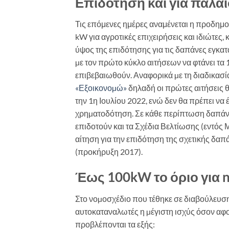
Επιδότηση και για παλα
Τις επόμενες ημέρες αναμένεται η προδημ
kW για αγροτικές επιχειρήσεις και ιδιώτες
ύψος της επιδότησης για τις δαπάνες εγκα
µε τον πρώτο κύκλο αιτήσεων να φτάνει τα
επιβεβαιωθούν. Αναφορικά µε τη διαδικασί
«Εξοικονοµώ»
δηλαδή οι πρώτες αιτήσεις θ
την 1η Ιουλίου 2022, ενώ δεν θα πρέπει να
χρηµατοδότηση. Σε κάθε περίπτωση δαπάν
επιδοτούν και τα Σχέδια Βελτίωσης (εντός Μ
αίτηση για την επιδότηση της σχετικής δα
(προκήρυξη 2017).
Έως 100kW το όριο για 
Στο νοµοσχέδιο που τέθηκε σε διαβούλευσ
αυτοκαταναλωτές η µέγιστη ισχύς όσον αφο
προβλέπονται τα εξής: