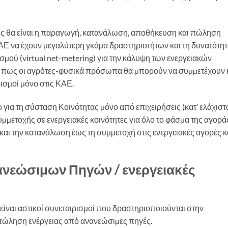
υς θα είναι η παραγωγή, κατανάλωση, αποθήκευση και πώληση
ΚΑΕ να έχουν µεγαλύτερη γκάµα δραστηριοτήτων και τη δυνατότη
µού (virtual net-metering) για την κάλυψη των ενεργειακών
ώ πως οι αγρότες-φυσικά πρόσωπα θα µπορούν να συµµετέχουν 
ρισµοί µόνο στις ΚΑΕ.
 για τη σύσταση Κοινότητας µόνο από επιχειρήσεις (κατ’ ελάχιστ
υµµετοχής σε ενεργειακές κοινότητες για όλο το φάσµα της αγορά
αι την κατανάλωση έως τη συµµετοχή στις ενεργειακές αγορές κ
Ανανεώσιμων Πηγών / ενεργειακές
ίναι αστικοί συνεταιρισµοί που δραστηριοποιούνται στην
ώληση ενέργειας από ανανεώσιµες πηγές.