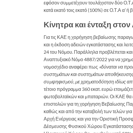
εφόσον συµµετέχουν τουλάχιστον δύο Ο.Τ.Α. α
κατά εκατό τοις εκατό (100%) σε Ο.Τ.Α α’ ή β
Κίνητρα και ένταξη στον
Για τις ΚΑΕ η χορήγηση βεβαίωσης παραγ
και η έκδοση αδειών εγκατάστασης και λει
24 του Νόµου. Παράλληλα προβλέπεται και
Αναπτυξιακό Νόµο 4887/2022 για να χρηµατ
νοµοσχέδιο αναφέρει πως
«δύναται να πρ
συστηµάτων και συστηµάτων αποθήκευσης α
συµψηφισµού, µε χρηµατοδότηση ιδίως από
τέτοιο πρόγραµµα 360 εκατ. ευρώ ετοιµάζε
φωτοβολταϊκών και µπαταριών. Οι ΚΑΕ θα
επιστολών για τη χορήγηση Βεβαίωσης Πα
καθώς και από την καταβολή των τελών γι
Αρχή Ενέργειας και για την Οριστική Προσφ
∆έσµευσης Φυσικού Χώρου Εγκατάστασης,