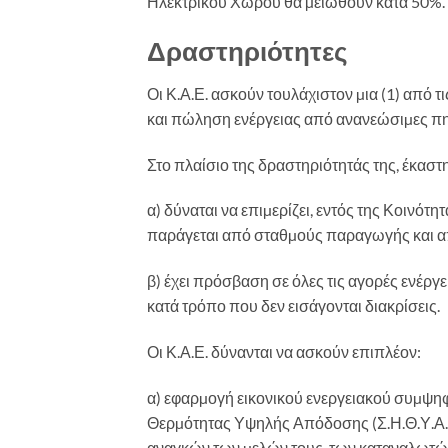
Ηλεκτρικού Χώρου θα µειωθούν κατά 50%.
Δραστηριότητες
Οι Κ.Α.Ε. ασκούν τουλάχιστον µια (1) από
και πώληση ενέργειας από ανανεώσιµες πη
Στο πλαίσιο της δραστηριότητάς της, έκαστη
α) δύναται να επιµερίζει, εντός της Κοινότ
παράγεται από σταθµούς παραγωγής και απ
β) έχει πρόσβαση σε όλες τις αγορές ενέρ
κατά τρόπο που δεν εισάγονται διακρίσεις.
Οι Κ.Α.Ε. δύνανται να ασκούν επιπλέον:
α) εφαρµογή εικονικού ενεργειακού συµψ
Θερµότητας Υψηλής Απόδοσης (Σ.Η.Θ.Υ.Α.)
αναγκών των µελών τους, των καταναλωτών π