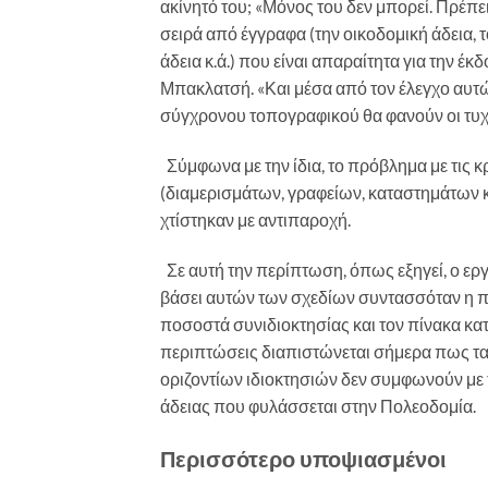
ακίνητό του; «Μόνος του δεν μπορεί. Πρέπε
σειρά από έγγραφα (την οικοδομική άδεια, 
άδεια κ.ά.) που είναι απαραίτητα για την έ
Μπακλατσή. «Και μέσα από τον έλεγχο αυτ
σύγχρονου τοπογραφικού θα φανούν οι τυχ
Σύμφωνα με την ίδια, το πρόβλημα με τις 
(διαμερισμάτων, γραφείων, καταστημάτων κ
χτίστηκαν με αντιπαροχή.
Σε αυτή την περίπτωση, όπως εξηγεί, ο ερ
βάσει αυτών των σχεδίων συντασσόταν η πρ
ποσοστά συνιδιοκτησίας και τον πίνακα κα
περιπτώσεις διαπιστώνεται σήμερα πως τα 
οριζοντίων ιδιοκτησιών δεν συμφωνούν με 
άδειας που φυλάσσεται στην Πολεοδομία.
Περισσότερο υποψιασμένοι