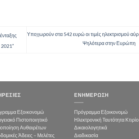
Υποχωρούν στα 542 ευρώ οι τιμές ηλεκτρισμού αύρ
ένταξης
Ψηλότερα στην Ευρώπη
 2021”
ΗΡΕΣΙΕΣ
ΕΝΗΜΕΡΩΣΗ
γραμμα Εξοικονομώ
Πρόγραμμα Εξοικονομώ
γειακό Πιστοποιητικό
Ηλεκτρονική Ταυτότητα Κτιρί
τοποίηση Αυθαιρέτων
Δικαιολογητικά
δομικές Άδειες – Μελέτες
Διαδικασία