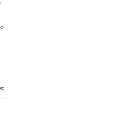
ν
μα/
ΕΣ