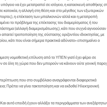
πόγειο να έχει μετατραπεί σε ισόγειο, η κατασκευή αποθήκης σ
 κατοικία, η αλλαγή στη θέση και στο μέγεθος των εξωτερικών
ορτες), η επέκταση των μπαλκονιών αλλά και η μετατροπή
μένει το πρόβλημα της επέκτασης του διαμερίσματος ή του
ατάστημα (αλλαγή διαμερισμάτωσης), κάτι που συχνά αγνοούσαν 
ώ απαιτεί τροποποίηση της σύστασης οριζοντίου ιδιοκτησίας, με
ου, κάτι που είναι σήμερα πρακτικά αδύνατο» επισημαίνει ο
μεση νομοθετική επίλυση από το ΥΠΕΝ γιατί έχει φέρει σε
ν σε όλη τη χώρα που δεν μπορούν να κάνουν ούτε γονική παρο
ην περίπτωση που στο συμβόλαιο αναγράφονται διαφορετικά
ια; Πρέπει να γίνει τακτοποίηση και να εκδοθεί Ηλεκτρονική
Και αυτό επειδή έχουν αλλάξει τα περιγράμματα των ανεξάρτητω