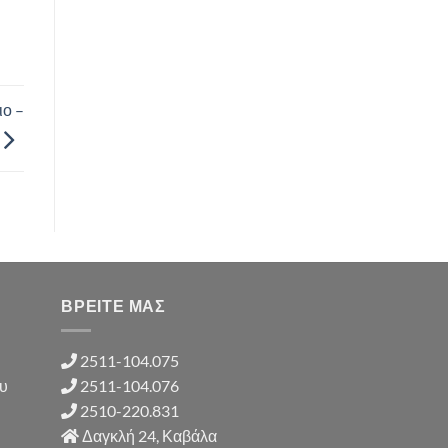
ιο –
ΒΡΕΙΤΕ ΜΑΣ
2511-104.075
ου
2511-104.076
2510-220.831
Δαγκλή 24, Καβάλα