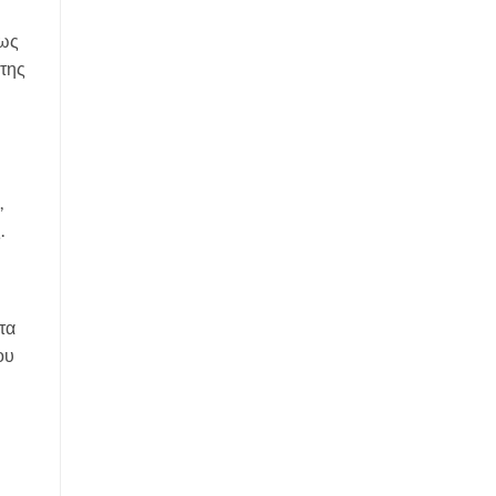
 ως
 της
,
.
τα
ου