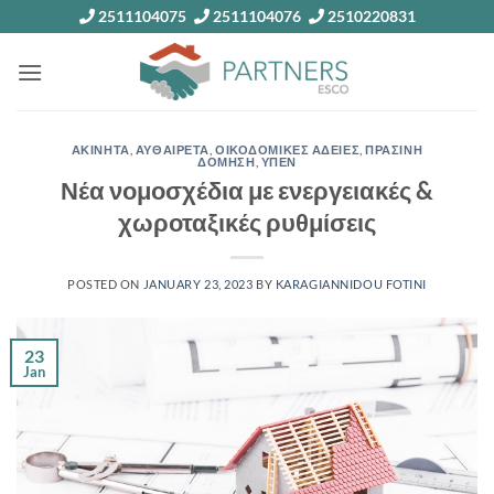
Skip
2511104075
2511104076
2510220831
to
content
ΑΚΙΝΗΤΑ
,
ΑΥΘΑΙΡΕΤΑ
,
ΟΙΚΟΔΟΜΙΚΕΣ ΑΔΕΙΕΣ
,
ΠΡΑΣΙΝΗ
ΔΟΜΗΣΗ
,
ΥΠΕΝ
Νέα νομοσχέδια με ενεργειακές &
χωροταξικές ρυθμίσεις
POSTED ON
JANUARY 23, 2023
BY
KARAGIANNIDOU FOTINI
23
Jan