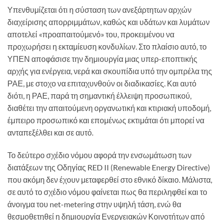
Υπενθυμίζεται ότι η σύσταση των ανεξάρτητων αρχών
διαχείρισης απορριμμάτων, καθώς και υδάτων και λυμάτων
αποτελεί «προαπαιτούμενό» του, προκειμένου να
προχωρήσει η εκταμίευση κονδυλίων. Στο πλαίσιο αυτό, το
ΥΠΕΝ αποφάσισε την δημιουργία μιας υπερ-εποπτικής
αρχής για ενέργεια, νερά και σκουπίδια υπό την ομπρέλα της
ΡΑΕ, με στοχο να επιταχυνθούν οι διαδικασίες. Και αυτό
διότι, η ΡΑΕ, παρά τη σημαντική έλλειψη προσωπικού,
διαθέτει την απαιτούμενη οργανωτική και κτιριακή υποδομή,
έμπειρο προσωπικό και επομένως εκτιμάται ότι μπορεί να
ανταπεξέλθει και σε αυτό.
Το δεύτερο σχέδιο νόμου αφορά την ενσωμάτωση των
διατάξεων της Οδηγίας RED II (Renewable Energy Directive)
που ακόμη δεν έχουν μεταφερθεί στο εθνικό δίκαιο. Μάλιστα,
σε αυτό το σχέδιο νόμου φαίνεται πως θα περιληφθεί και το
άνοιγμα του net-metering στην υψηλή τάση, ενώ θα
θεσμοθετηθεί η δημιουργία Ενεργειακών Κοινοτήτων από